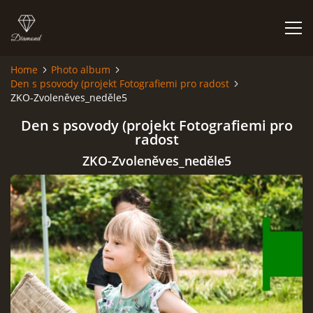
Home
Photo album
Den s psovody (projekt Fotografiemi pro radost
HOME
ZKO-Zvoleněves_neděle5
Den s psovody (projekt Fotografiemi pro
PHOTO ALBUM
radost
ZKO-Zvoleněves_neděle5
© 2026 eStránky.cz
|
RSS