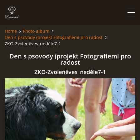
Home
Photo album
Den s psovody (projekt Fotografiemi pro radost
HOME
ZKO-Zvoleněves_neděle7-1
Den s psovody (projekt Fotografiemi pro
PHOTO ALBUM
radost
ZKO-Zvoleněves_neděle7-1
© 2026 eStránky.cz
|
RSS