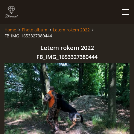
Home
Photo album
Letem rokem 2022
FB_IMG_1653327380444
HOME
Letem rokem 2022
PHOTO ALBUM
FB_IMG_1653327380444
© 2026 eStránky.cz
|
RSS