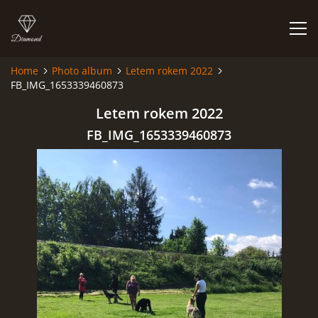
Home
Photo album
Letem rokem 2022
FB_IMG_1653339460873
HOME
Letem rokem 2022
PHOTO ALBUM
FB_IMG_1653339460873
© 2026 eStránky.cz
|
RSS