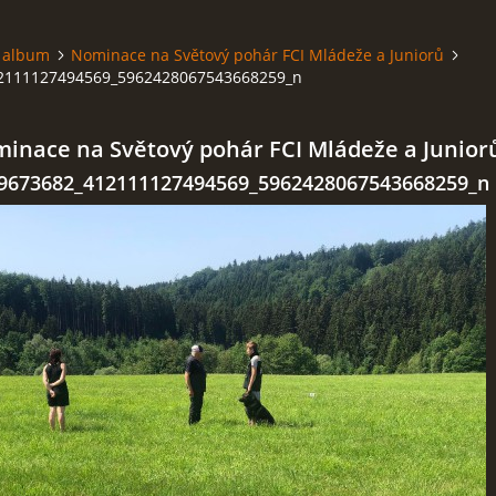
 album
Nominace na Světový pohár FCI Mládeže a Juniorů
2111127494569_5962428067543668259_n
inace na Světový pohár FCI Mládeže a Junior
9673682_412111127494569_5962428067543668259_n