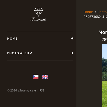
Home
Photo
289673682_41
Nom
HOME
28
PHOTO ALBUM
© 2026 eStránky.cz
|
RSS