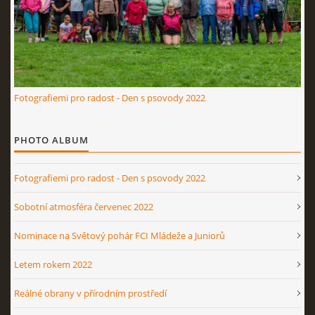
Fotografiemi pro radost - Den s psovody 2022
PHOTO ALBUM
Fotografiemi pro radost - Den s psovody 2022
Sobotní atmosféra červenec 2022
Nominace na Světový pohár FCI Mládeže a Juniorů
Letem rokem 2022
Reálné obrany v přírodním prostředí