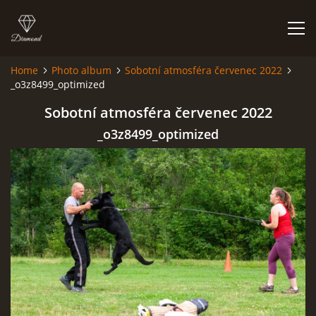
Home
Photo album
Sobotní atmosféra červenec 2022
_o3z8499_optimized
HOME
Sobotní atmosféra červenec 2022
PHOTO ALBUM
_o3z8499_optimized
© 2026 eStránky.cz
|
RSS