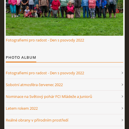
Fotografiemi pro radost - Den s psovody 2022
PHOTO ALBUM
Fotografiemi pro radost - Den s psovody 2022
Sobotní atmosféra červenec 2022
Nominace na Světový pohár FCI Mládeže a Juniorů
Letem rokem 2022
Reálné obrany v přírodním prostředí