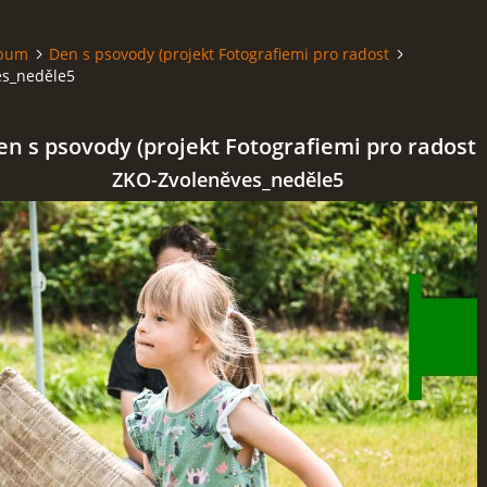
lbum
Den s psovody (projekt Fotografiemi pro radost
es_neděle5
en s psovody (projekt Fotografiemi pro radost
ZKO-Zvoleněves_neděle5