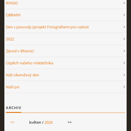
RINGO
OBRANY
OV NO 2026
Den s psovody (projekt Fotografiemi pro radost
BONITACE 2026
2022
Závod v Březnici
Úspěch našeho mládežníka
Náš víkendový den
© 2026 eStránky.cz
|
RSS
Naši psi
ARCHIV
<<
květen /
2026
>>