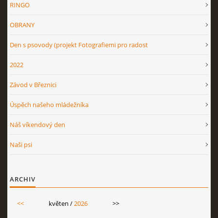
RINGO
OBRANY
OV NO 2026
Den s psovody (projekt Fotografiemi pro radost
BONITACE 2026
2022
Závod v Březnici
Úspěch našeho mládežníka
Náš víkendový den
© 2026 eStránky.cz
|
RSS
Naši psi
ARCHIV
<<
květen /
2026
>>