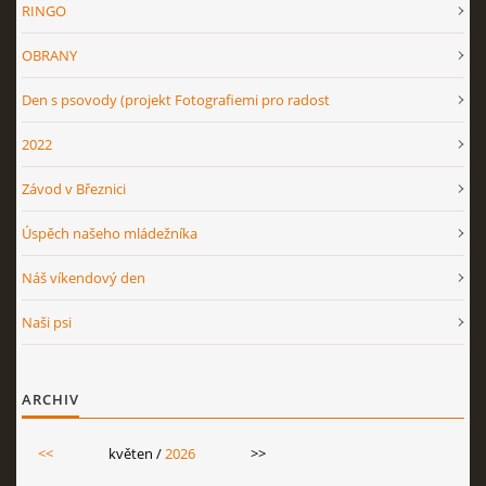
RINGO
OBRANY
OV NO 2026
Den s psovody (projekt Fotografiemi pro radost
BONITACE 2026
2022
Závod v Březnici
Úspěch našeho mládežníka
Náš víkendový den
© 2026 eStránky.cz
|
RSS
Naši psi
ARCHIV
<<
květen /
2026
>>