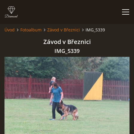
Úvod
Fotoalbum
Závod v Březnici
IMG_5339
ÚVOD
Závod v Březnici
IMG_5339
AKTUALITY
OV NO SVINAŘOV 2025
BONITACE SVINAŘOV 2025
BONITACE NO 16.11.2024
OV NO VE SVINAŘOVĚ 6/2024