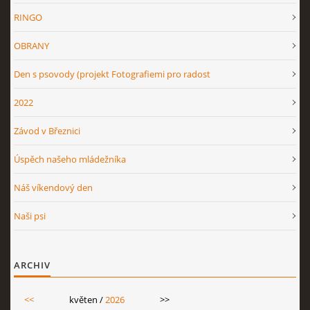
RINGO
OV NO 2026
OBRANY
Den s psovody (projekt Fotografiemi pro radost
BONITACE 2026
2022
Závod v Březnici
Úspěch našeho mládežníka
Náš víkendový den
© 2026 eStránky.cz
|
RSS
Naši psi
ARCHIV
<<
květen /
2026
>>