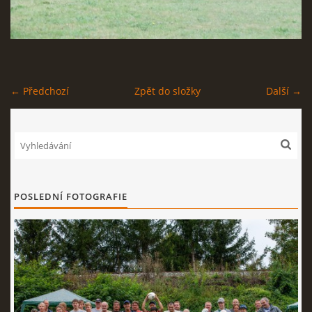
UKÁZKY SPORTOVNÍHO A SLUŽEBNÍHO VÝCVIKU PSŮ
OHLÉDNUTÍ - BSZS 2022/ SVĚTOVÁ VÝSTAVA NORIMBERK
← Předchozí
Zpět do složky
Další →
OHLÉDNUTÍ - FOTOGRAFIEMI PRO RADOST - DEN S
PSOVODY 2022
OHLÉDNUTÍ - OBLASTNÍ VÝSTAVA NĚMECKÉHO OVČÁKA
HŘIŠTĚ SVINAŘOV
POSLEDNÍ FOTOGRAFIE
REÁLNÉ OBRANY V PŘÍRODNÍM PROSTŘEDÍ
OHLÉDNUTÍ - FOTOGRAFIEMI PRO RADOST - DEN S
PSOVODY 2021