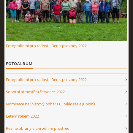
FOTOALBUM
VIDEA
VEDENÍ KLUBU
Fotografiemi pro radost - Den s psovody 2022
STANOVY KLUBU
FOTOALBUM
ČLENOVÉ KLUBU
Fotografiemi pro radost - Den s psovody 2022
Sobotní atmosféra červenec 2022
ÚSPĚCHY ČLENŮ KLUBU
Nominace na Světový pohár FCI Mládeže a Juniorů
KONTAKTY
Letem rokem 2022
Reálné obrany v přírodním prostředí
ARCHÍV