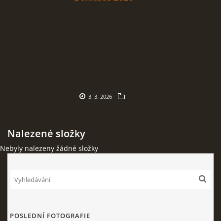
FOTOALBUM
VIDEA
VEDENÍ KLUBU
3. 3. 2026
STANOVY KLUBU
ČLENOVÉ KLUBU
Nalezené složky
Nebyly nalezeny žádné složky
ÚSPĚCHY ČLENŮ KLUBU
KONTAKTY
POSLEDNÍ FOTOGRAFIE
ARCHÍV