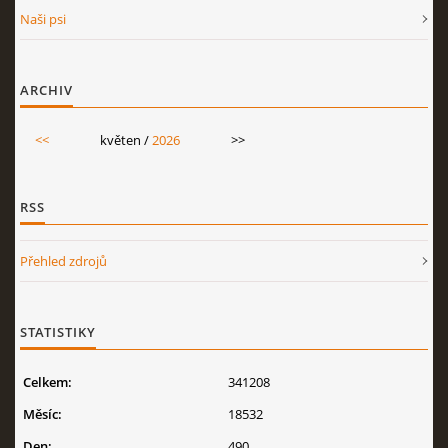
Naši psi
ARCHIV
<<
květen /
2026
>>
RSS
Přehled zdrojů
STATISTIKY
Celkem:
341208
Měsíc:
18532
Den:
490