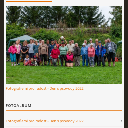
OV NO 2026
BONITACE 2026
© 2026 eStránky.cz
|
RSS
Fotografiemi pro radost - Den s psovody 2022
FOTOALBUM
Fotografiemi pro radost - Den s psovody 2022