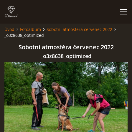
Úvod
Fotoalbum
Sobotní atmosféra červenec 2022
_o3z8638_optimized
ÚVOD
Sobotní atmosféra červenec 2022
AKTUALITY
_o3z8638_optimized
OV NO SVINAŘOV 2025
BONITACE SVINAŘOV 2025
BONITACE NO 16.11.2024
OV NO VE SVINAŘOVĚ 6/2024