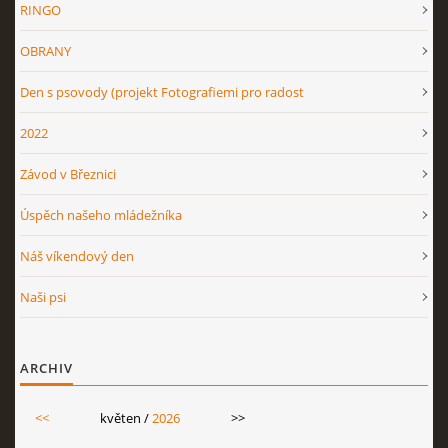
RINGO
OBRANY
OV NO 2026
Den s psovody (projekt Fotografiemi pro radost
BONITACE 2026
2022
Závod v Březnici
Úspěch našeho mládežníka
Náš víkendový den
© 2026 eStránky.cz
|
RSS
Naši psi
ARCHIV
<<
květen /
2026
>>